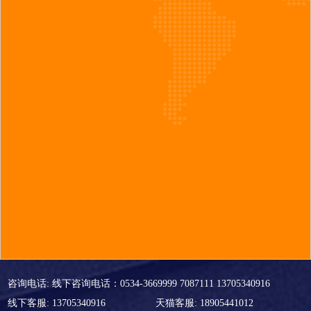
咨询电话: 线下咨询电话：0534-3669999 7087111 13705340916
线下客服: 13705340916
天猫客服: 18905441012